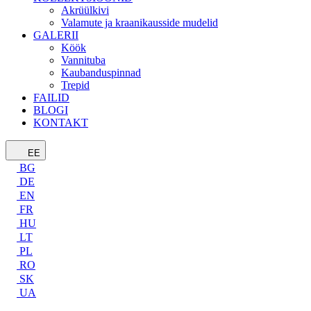
Akrüülkivi
Valamute ja kraanikausside mudelid
GALERII
Köök
Vannituba
Kaubanduspinnad
Trepid
FAILID
BLOGI
KONTAKT
EE
BG
DE
EN
FR
HU
LT
PL
RO
SK
UA