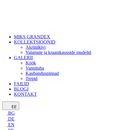
MIKS GRANDEX
KOLLEKTSIOONID
Akrüülkivi
Valamute ja kraanikausside mudelid
GALERII
Köök
Vannituba
Kaubanduspinnad
Trepid
FAILID
BLOGI
KONTAKT
EE
BG
DE
EN