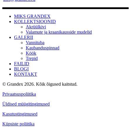
MIKS GRANDEX
KOLLEKTSIOONID
Akrüülkivi
Valamute ja kraanikausside mudelid
GALERII
Vannituba
Kaubanduspinnad
Köök
Trepid
FAILID
BLOGI
KONTAKT
© Grandex 2026. Kõik õigused kaitstud.
Privaatsuspoliitika
Üldised müügitingimused
Kasutustingimused
Küpsiste poliitika