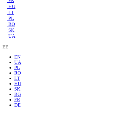
FR
HU
LT
PL
RO
SK
UA
EE
EN
UA
PL
RO
LT
HU
SK
BG
FR
DE