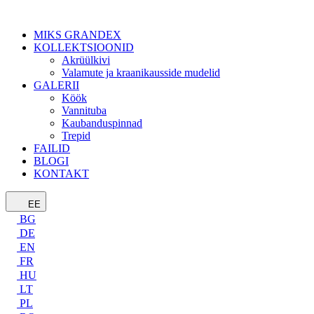
MIKS GRANDEX
KOLLEKTSIOONID
Akrüülkivi
Valamute ja kraanikausside mudelid
GALERII
Köök
Vannituba
Kaubanduspinnad
Trepid
FAILID
BLOGI
KONTAKT
EE
BG
DE
EN
FR
HU
LT
PL