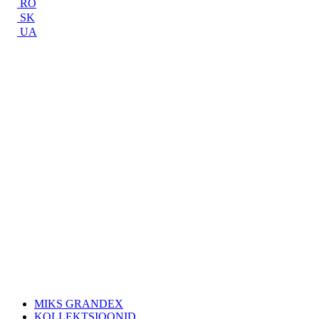
RO
SK
UA
MIKS GRANDEX
KOLLEKTSIOONID