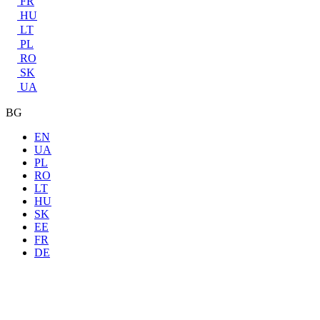
FR
HU
LT
PL
RO
SK
UA
BG
EN
UA
PL
RO
LT
HU
SK
EE
FR
DE