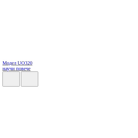
Модел UO320
научи повече