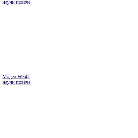
научи повече
Модел W342
научи повече