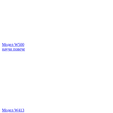
Модел W500
научи повече
Модел W413