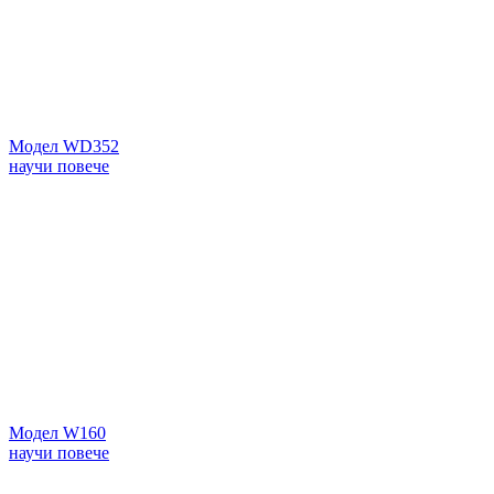
Модел WD352
научи повече
Модел W160
научи повече