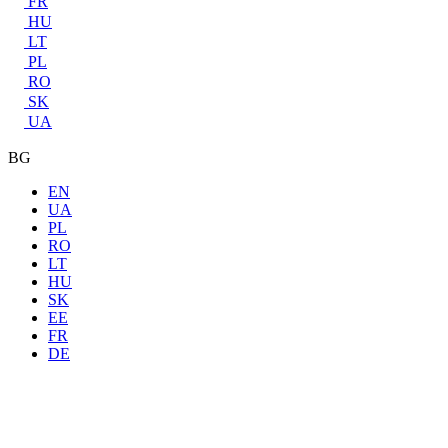
FR
HU
LT
PL
RO
SK
UA
BG
EN
UA
PL
RO
LT
HU
SK
EE
FR
DE