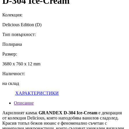
D-304 Ice-Cream
Колекция:
Delicious Edition (D)
Тип повърхност:
Полирана
Размер:
3680 x 760 x 12 mm
Наличност:
на склад
ХАРАКТЕРИСТИКИ
Описание
Акрилният камък
GRANDEX D-304 Ice-Cream
е декорация
от колекция Delicious, която наподобява ванилов сладолед.
Красив топъл бежов нюанс е феноменално съчетан с
минерални микрочастици, които създават уникален визуален