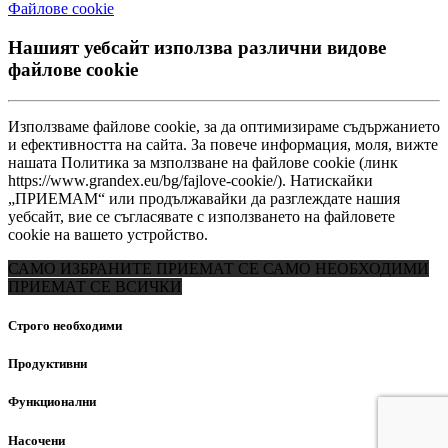
Файлове сookie
Нашият уебсайт използва различни видове
файлове cookie
Използваме файлове cookie, за да оптимизираме съдържанието
и ефективността на сайта. За повече информация, моля, вижте
нашата Политика за мзползване на файлове cookie (линк
https://www.grandex.eu/bg/fajlove-сookie/). Натискайки
„ПРИЕМАМ“ или продължавайки да разглеждате нашия
уебсайт, вие се съгласявате с използването на файловете
cookie на вашето устройство.
САМО ИЗБРАНИТЕ
ПРИЕМАТ СЕ САМО НЕОБХОДИМИ
ПРИЕМАТ СЕ ВСИЧКИ
Строго необходими
Продуктивни
Функционални
Насочени