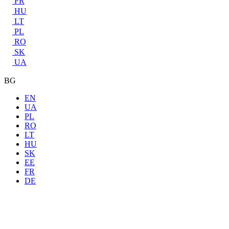
FR
HU
LT
PL
RO
SK
UA
BG
EN
UA
PL
RO
LT
HU
SK
EE
FR
DE