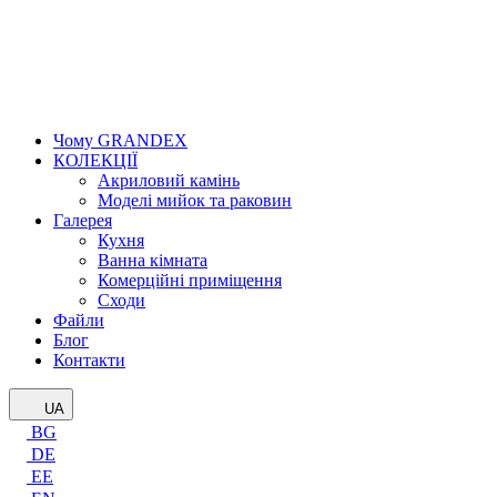
Чому GRANDEX
КОЛЕКЦІЇ
Акриловий камінь
Моделі мийок та раковин
Галерея
Кухня
Ванна кімната
Комерційні приміщення
Сходи
Файли
Блог
Контакти
UA
BG
DE
EE