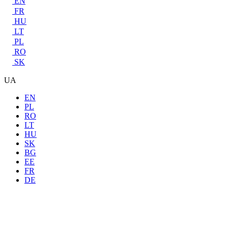
EN
FR
HU
LT
PL
RO
SK
UA
EN
PL
RO
LT
HU
SK
BG
EE
FR
DE