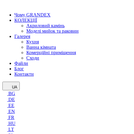
Чому GRANDEX
КОЛЕКЦІЇ
Акриловий камінь
Моделі мийок та раковин
Галерея
Кухня
Ванна кімната
Комерційні приміщення
Сходи
Файли
Блог
Контакти
UA
BG
DE
EE
EN
FR
HU
LT