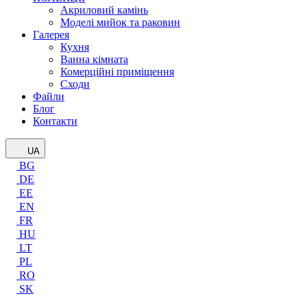
Акриловий камінь
Моделі мийок та раковин
Галерея
Кухня
Ванна кімната
Комерційні приміщення
Сходи
Файли
Блог
Контакти
UA
BG
DE
EE
EN
FR
HU
LT
PL
RO
SK