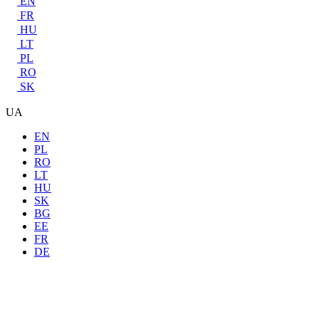
EN
FR
HU
LT
PL
RO
SK
UA
EN
PL
RO
LT
HU
SK
BG
EE
FR
DE