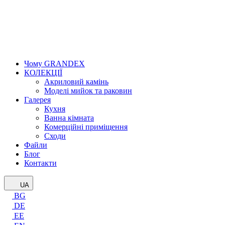
Чому GRANDEX
КОЛЕКЦІЇ
Акриловий камінь
Моделі мийок та раковин
Галерея
Кухня
Ванна кімната
Комерційні приміщення
Сходи
Файли
Блог
Контакти
UA
BG
DE
EE