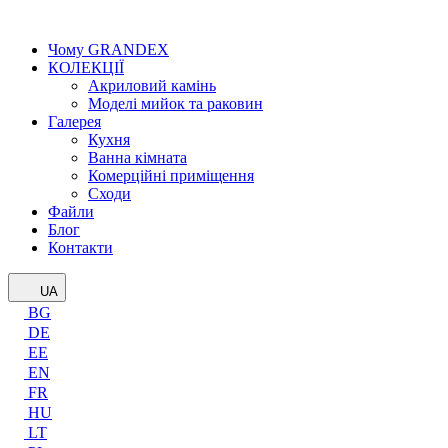
Чому GRANDEX
КОЛЕКЦІЇ
Акриловий камінь
Моделі мийок та раковин
Галерея
Кухня
Ванна кімната
Комерційні приміщення
Сходи
Файли
Блог
Контакти
UA
BG
DE
EE
EN
FR
HU
LT