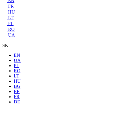
EN
FR
HU
LT
PL
RO
UA
SK
EN
UA
PL
RO
LT
HU
BG
EE
FR
DE