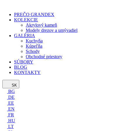
PREČO GRANDEX
KOLEKCIE
Akrylový kameň
Modely drezov a umývadiel
GALÉRIA
Kuchyňa
Kúpeľňa
Schody
Obchodné priestory
SÚBORY
BLOG
KONTAKTY
SK
BG
DE
EE
EN
FR
HU
LT