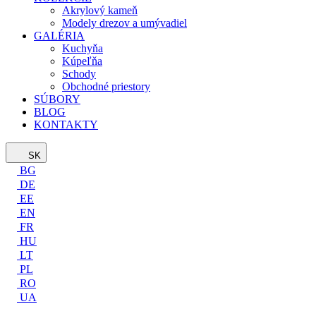
Akrylový kameň
Modely drezov a umývadiel
GALÉRIA
Kuchyňa
Kúpeľňa
Schody
Obchodné priestory
SÚBORY
BLOG
KONTAKTY
SK
BG
DE
EE
EN
FR
HU
LT
PL
RO
UA