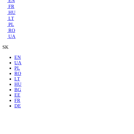
EN
FR
HU
LT
PL
RO
UA
SK
EN
UA
PL
RO
LT
HU
BG
EE
FR
DE