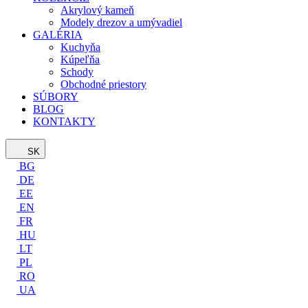
Akrylový kameň
Modely drezov a umývadiel
GALÉRIA
Kuchyňa
Kúpeľňa
Schody
Obchodné priestory
SÚBORY
BLOG
KONTAKTY
SK
BG
DE
EE
EN
FR
HU
LT
PL
RO
UA