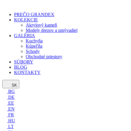
PREČO GRANDEX
KOLEKCIE
Akrylový kameň
Modely drezov a umývadiel
GALÉRIA
Kuchyňa
Kúpeľňa
Schody
Obchodné priestory
SÚBORY
BLOG
KONTAKTY
SK
BG
DE
EE
EN
FR
HU
LT