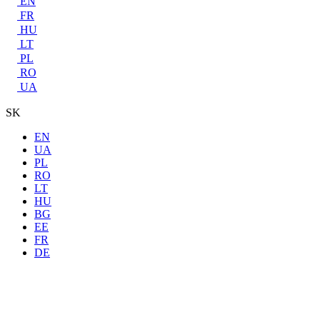
EN
FR
HU
LT
PL
RO
UA
SK
EN
UA
PL
RO
LT
HU
BG
EE
FR
DE