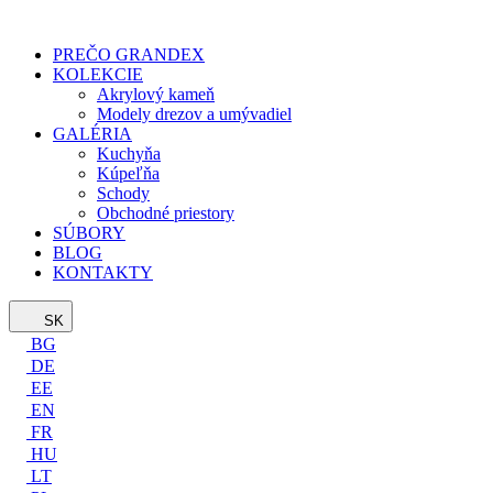
PREČO GRANDEX
KOLEKCIE
Akrylový kameň
Modely drezov a umývadiel
GALÉRIA
Kuchyňa
Kúpeľňa
Schody
Obchodné priestory
SÚBORY
BLOG
KONTAKTY
SK
BG
DE
EE
EN
FR
HU
LT