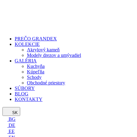
PREČO GRANDEX
KOLEKCIE
Akrylový kameň
Modely drezov a umývadiel
GALÉRIA
Kuchyňa
Kúpeľňa
Schody
Obchodné priestory
SÚBORY
BLOG
KONTAKTY
SK
BG
DE
EE