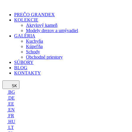
PREČO GRANDEX
KOLEKCIE
Akrylový kameň
Modely drezov a umývadiel
GALÉRIA
Kuchyňa
Kúpeľňa
Schody
Obchodné priestory
SÚBORY
BLOG
KONTAKTY
SK
BG
DE
EE
EN
FR
HU
LT