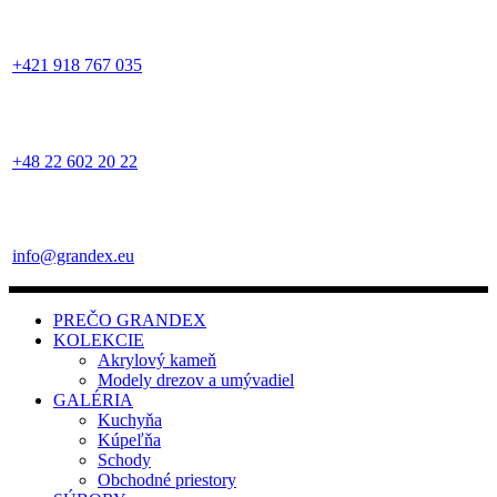
+421 918 767 035
+48 22 602 20 22
info@grandex.eu
PREČO GRANDEX
KOLEKCIE
Akrylový kameň
Modely drezov a umývadiel
GALÉRIA
Kuchyňa
Kúpeľňa
Schody
Obchodné priestory