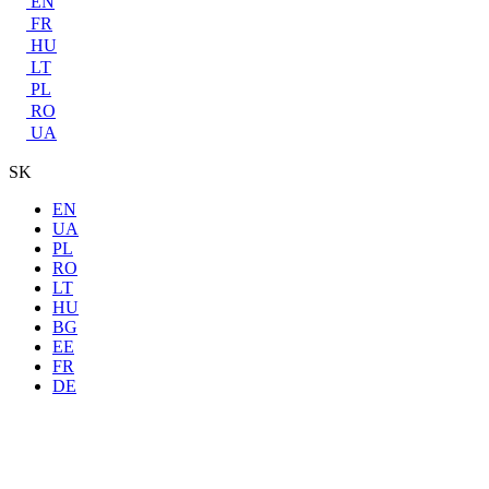
EN
FR
HU
LT
PL
RO
UA
SK
EN
UA
PL
RO
LT
HU
BG
EE
FR
DE