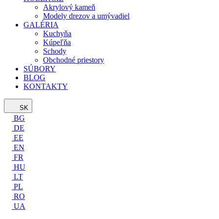
Akrylový kameň
Modely drezov a umývadiel
GALÉRIA
Kuchyňa
Kúpeľňa
Schody
Obchodné priestory
SÚBORY
BLOG
KONTAKTY
SK
BG
DE
EE
EN
FR
HU
LT
PL
RO
UA