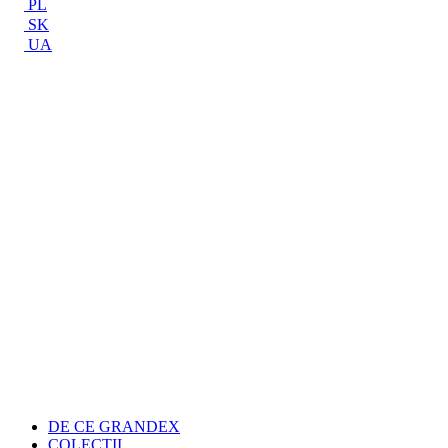
PL
SK
UA
DE CE GRANDEX
COLECŢII