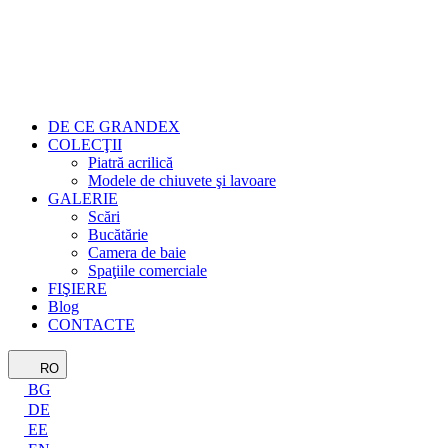
DE CE GRANDEX
COLECŢII
Piatră acrilică
Modele de chiuvete şi lavoare
GALERIE
Scări
Bucătărie
Camera de baie
Spaţiile comerciale
FIŞIERE
Blog
CONTACTE
RO
BG
DE
EE