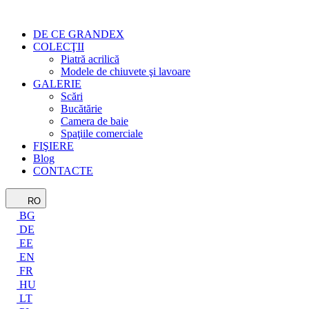
DE CE GRANDEX
COLECŢII
Piatră acrilică
Modele de chiuvete şi lavoare
GALERIE
Scări
Bucătărie
Camera de baie
Spaţiile comerciale
FIŞIERE
Blog
CONTACTE
RO
BG
DE
EE
EN
FR
HU
LT