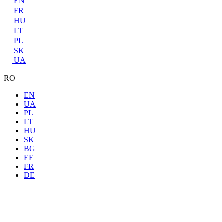
EN
FR
HU
LT
PL
SK
UA
RO
EN
UA
PL
LT
HU
SK
BG
EE
FR
DE