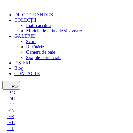
DE CE GRANDEX
COLECŢII
Piatră acrilică
Modele de chiuvete şi lavoare
GALERIE
Scări
Bucătărie
Camera de baie
Spaţiile comerciale
FIŞIERE
Blog
CONTACTE
RO
BG
DE
EE
EN
FR
HU
LT