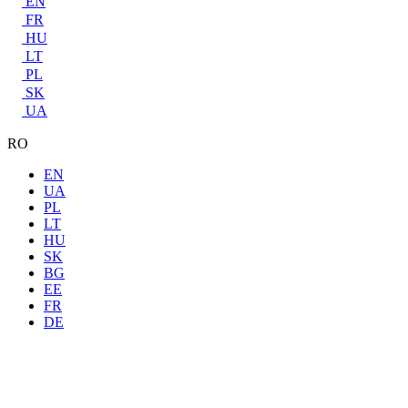
EN
FR
HU
LT
PL
SK
UA
RO
EN
UA
PL
LT
HU
SK
BG
EE
FR
DE