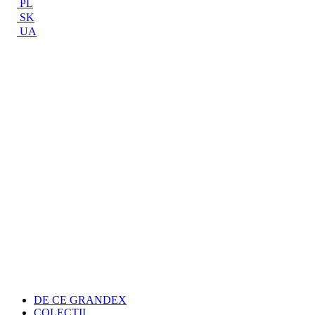
PL
SK
UA
DE CE GRANDEX
COLECŢII