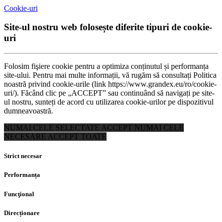
Cookie-uri
Site-ul nostru web folosește diferite tipuri de cookie-
uri
Folosim fişiere cookie pentru a optimiza conținutul și performanța
site-ului. Pentru mai multe informații, vă rugăm să consultați Politica
noastră privind cookie-urile (link https://www.grandex.eu/ro/cookie-
uri/). Făcând clic pe „ACCEPT” sau continuând să navigați pe site-
ul nostru, sunteți de acord cu utilizarea cookie-urilor pe dispozitivul
dumneavoastră.
NUMAI CELE SELECTATE
ACCEPT NUMAI CELE
NECESARE
ACCEPT TOATE
Strict necesar
Performanța
Funcţional
Direcționare