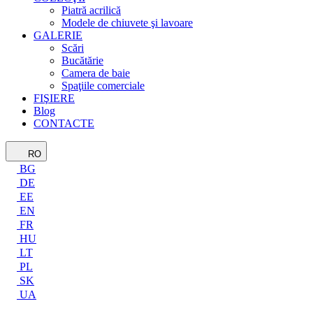
Piatră acrilică
Modele de chiuvete şi lavoare
GALERIE
Scări
Bucătărie
Camera de baie
Spaţiile comerciale
FIŞIERE
Blog
CONTACTE
RO
BG
DE
EE
EN
FR
HU
LT
PL
SK
UA