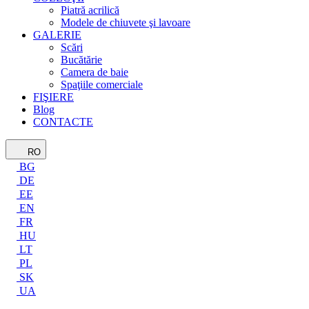
Piatră acrilică
Modele de chiuvete şi lavoare
GALERIE
Scări
Bucătărie
Camera de baie
Spaţiile comerciale
FIŞIERE
Blog
CONTACTE
RO
BG
DE
EE
EN
FR
HU
LT
PL
SK
UA