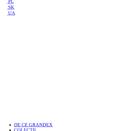
PL
SK
UA
DE CE GRANDEX
COLECŢII