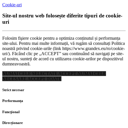
Cookie-uri
Site-ul nostru web folosește diferite tipuri de cookie-
uri
Folosim fişiere cookie pentru a optimiza conținutul și performanța
site-ului. Pentru mai multe informații, vă rugăm să consultați Politica
noastră privind cookie-urile (link https://www.grandex.eu/ro/cookie-
uri/). Făcând clic pe „ACCEPT” sau continuând să navigați pe site-
ul nostru, sunteți de acord cu utilizarea cookie-urilor pe dispozitivul
dumneavoastră.
NUMAI CELE SELECTATE
ACCEPT NUMAI CELE
NECESARE
ACCEPT TOATE
Strict necesar
Performanța
Funcţional
Direcționare