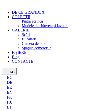
DE CE GRANDEX
COLECŢII
Piatră acrilică
Modele de chiuvete şi lavoare
GALERIE
Scări
Bucătărie
Camera de baie
Spaţiile comerciale
FIŞIERE
Blog
CONTACTE
RO
BG
DE
EE
EN
FR
HU
LT