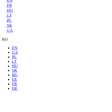
EN
FR
HU
LT
PL
SK
UA
RO
EN
UA
PL
LT
HU
SK
BG
EE
FR
DE