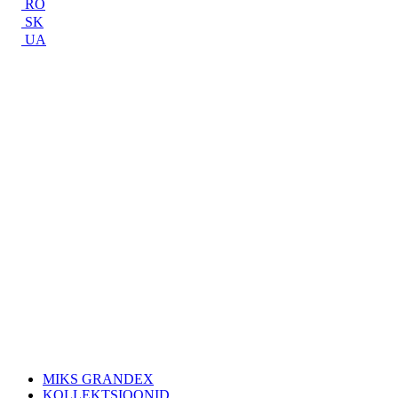
RO
SK
UA
MIKS GRANDEX
KOLLEKTSIOONID