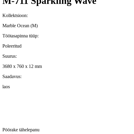
M-711 Sparkling Wave
Kollektsioon:
Marble Ocean (M)
Töötasapinna tüüp:
Poleeritud
Suurus:
3680 x 760 x 12 mm
Saadavus:
laos
Pöörake tähelepanu