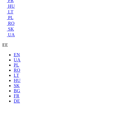
FR
HU
LT
PL
RO
SK
UA
EE
EN
UA
PL
RO
LT
HU
SK
BG
FR
DE