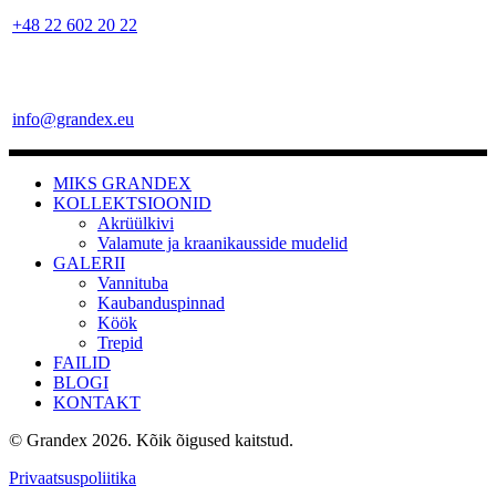
+48 22 602 20 22
info@grandex.eu
MIKS GRANDEX
KOLLEKTSIOONID
Akrüülkivi
Valamute ja kraanikausside mudelid
GALERII
Vannituba
Kaubanduspinnad
Köök
Trepid
FAILID
BLOGI
KONTAKT
© Grandex 2026. Kõik õigused kaitstud.
Privaatsuspoliitika