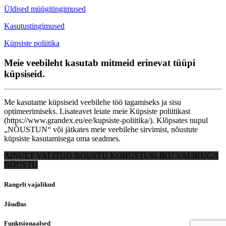
Üldised müügitingimused
Kasutustingimused
Küpsiste poliitika
Meie veebileht kasutab mitmeid erinevat tüüpi
küpsiseid.
Me kasutame küpsiseid veebilehe töö tagamiseks ja sisu
optimeerimiseks. Lisateavet leiate meie Küpsiste poliitikast
(https://www.grandex.eu/ee/kupsiste-poliitika/). Klõpsates nupul
„NÕUSTUN“ või jätkates meie veebilehe sirvimist, nõustute
küpsiste kasutamisega oma seadmes.
AINULT VALITUD
NÕUSTU KOHUSTUSLIKU VALIKUGA
NÕUSTU
Rangelt vajalikud
Jõudlus
Funktsionaalsed