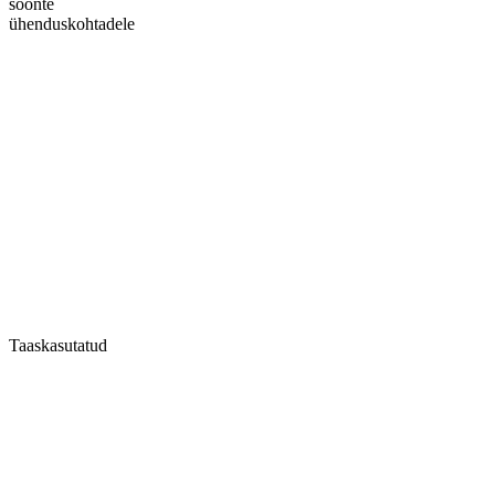
soonte
ühenduskohtadele
Taaskasutatud