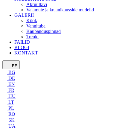
Akrüülkivi
Valamute ja kraanikausside mudelid
GALERII
Köök
Vannituba
Kaubanduspinnad
Trepid
FAILID
BLOGI
KONTAKT
EE
BG
DE
EN
FR
HU
LT
PL
RO
SK
UA