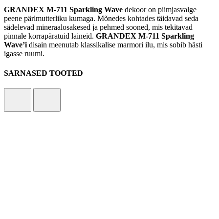
GRANDEX M-711 Sparkling Wave
dekoor on piimjasvalge
peene pärlmutterliku kumaga. Mõnedes kohtades täidavad seda
sädelevad mineraalosakesed ja pehmed sooned, mis tekitavad
pinnale korrapäratuid laineid.
GRANDEX M-711 Sparkling
Wave’i
disain meenutab klassikalise marmori ilu, mis sobib hästi
igasse ruumi.
SARNASED TOOTED