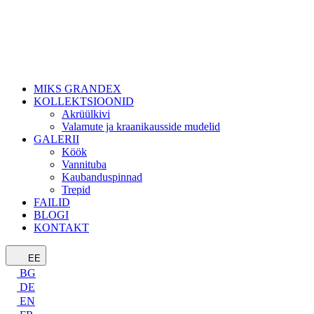
MIKS GRANDEX
KOLLEKTSIOONID
Akrüülkivi
Valamute ja kraanikausside mudelid
GALERII
Köök
Vannituba
Kaubanduspinnad
Trepid
FAILID
BLOGI
KONTAKT
EE
BG
DE
EN