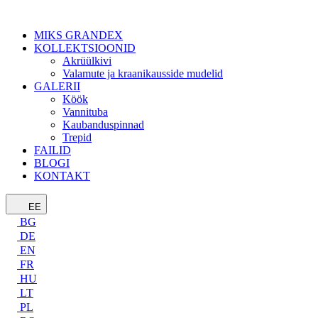
MIKS GRANDEX
KOLLEKTSIOONID
Akrüülkivi
Valamute ja kraanikausside mudelid
GALERII
Köök
Vannituba
Kaubanduspinnad
Trepid
FAILID
BLOGI
KONTAKT
EE
BG
DE
EN
FR
HU
LT
PL