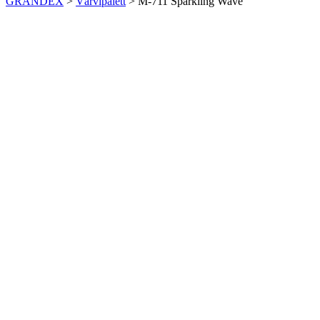
GRANDEX
>
Värvipalett
>
M-711 Sparkling Wave