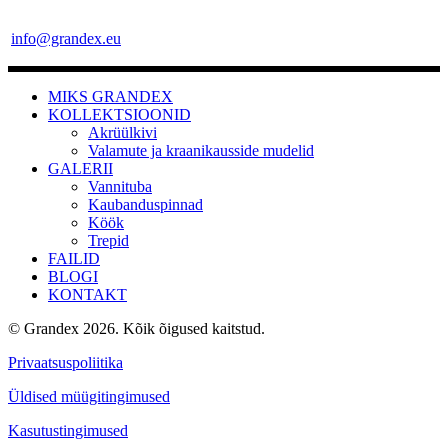
info@grandex.eu
MIKS GRANDEX
KOLLEKTSIOONID
Akrüülkivi
Valamute ja kraanikausside mudelid
GALERII
Vannituba
Kaubanduspinnad
Köök
Trepid
FAILID
BLOGI
KONTAKT
© Grandex 2026. Kõik õigused kaitstud.
Privaatsuspoliitika
Üldised müügitingimused
Kasutustingimused