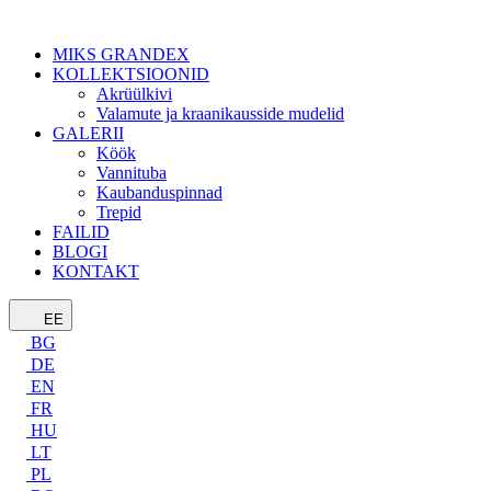
MIKS GRANDEX
KOLLEKTSIOONID
Akrüülkivi
Valamute ja kraanikausside mudelid
GALERII
Köök
Vannituba
Kaubanduspinnad
Trepid
FAILID
BLOGI
KONTAKT
EE
BG
DE
EN
FR
HU
LT
PL