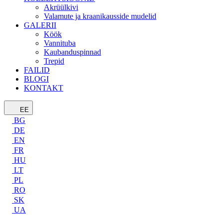
Akrüülkivi
Valamute ja kraanikausside mudelid
GALERII
Köök
Vannituba
Kaubanduspinnad
Trepid
FAILID
BLOGI
KONTAKT
EE
BG
DE
EN
FR
HU
LT
PL
RO
SK
UA