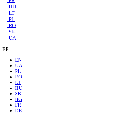
FR
HU
LT
PL
RO
SK
UA
EE
EN
UA
PL
RO
LT
HU
SK
BG
FR
DE