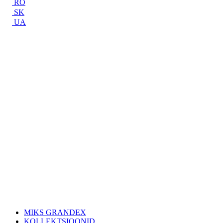
RO
SK
UA
MIKS GRANDEX
KOLLEKTSIOONID