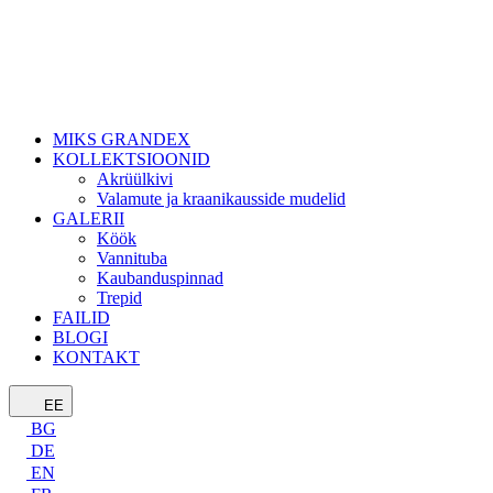
MIKS GRANDEX
KOLLEKTSIOONID
Akrüülkivi
Valamute ja kraanikausside mudelid
GALERII
Köök
Vannituba
Kaubanduspinnad
Trepid
FAILID
BLOGI
KONTAKT
EE
BG
DE
EN