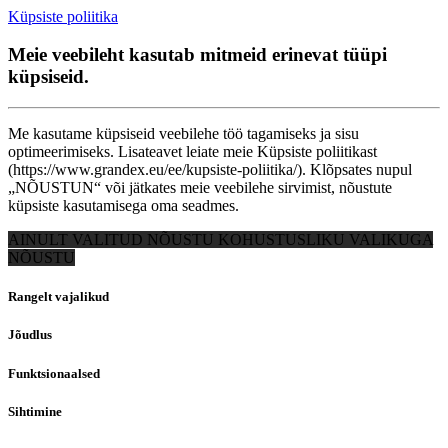
Küpsiste poliitika
Meie veebileht kasutab mitmeid erinevat tüüpi
küpsiseid.
Me kasutame küpsiseid veebilehe töö tagamiseks ja sisu
optimeerimiseks. Lisateavet leiate meie Küpsiste poliitikast
(https://www.grandex.eu/ee/kupsiste-poliitika/). Klõpsates nupul
„NÕUSTUN“ või jätkates meie veebilehe sirvimist, nõustute
küpsiste kasutamisega oma seadmes.
AINULT VALITUD
NÕUSTU KOHUSTUSLIKU VALIKUGA
NÕUSTU
Rangelt vajalikud
Jõudlus
Funktsionaalsed
Sihtimine