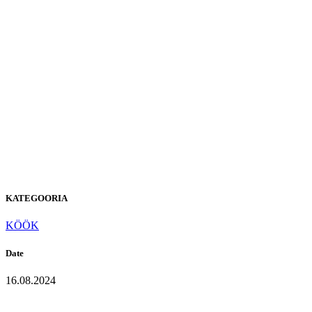
S-202
Peaceful
Night
KATEGOORIA
KÖÖK
Date
16.08.2024