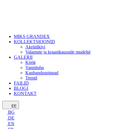
MIKS GRANDEX
KOLLEKTSIOONID
Akrüülkivi
Valamute ja kraanikausside mudelid
GALERII
Köök
Vannituba
Kaubanduspinnad
Trepid
FAILID
BLOGI
KONTAKT
EE
BG
DE
EN