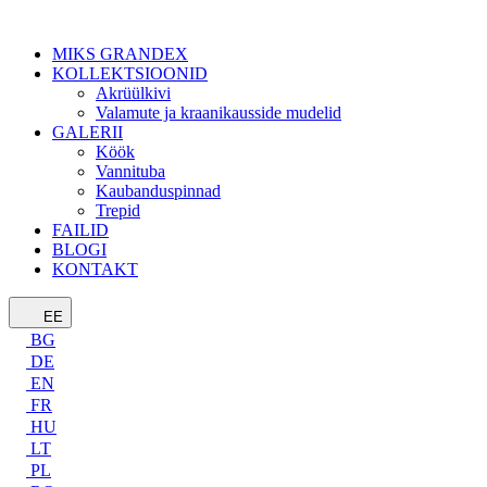
MIKS GRANDEX
KOLLEKTSIOONID
Akrüülkivi
Valamute ja kraanikausside mudelid
GALERII
Köök
Vannituba
Kaubanduspinnad
Trepid
FAILID
BLOGI
KONTAKT
EE
BG
DE
EN
FR
HU
LT
PL