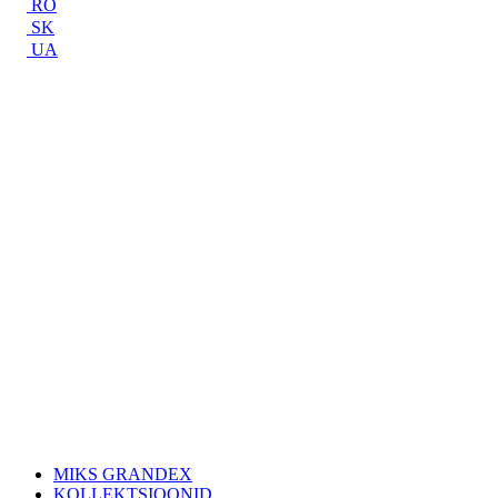
RO
SK
UA
MIKS GRANDEX
KOLLEKTSIOONID