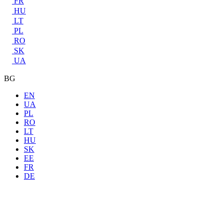
FR
HU
LT
PL
RO
SK
UA
BG
EN
UA
PL
RO
LT
HU
SK
EE
FR
DE