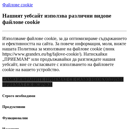
Файлове сookie
Нашият уебсайт използва различни видове
файлове cookie
Използваме файлове cookie, за да оптимизираме съдържанието
и ефективността на сайта. За повече информация, моля, вижте
нашата Политика за мзползване на файлове cookie (линк
https://www.grandex.eu/bg/fajlove-сookie/). Натискайки
„ПРИЕМАМ“ или продължавайки да разглеждате нашия
уебсайт, вие се съгласявате с използването на файловете
cookie на вашето устройство.
САМО ИЗБРАНИТЕ
ПРИЕМАТ СЕ САМО НЕОБХОДИМИ
ПРИЕМАТ СЕ ВСИЧКИ
Строго необходими
Продуктивни
Функционални
Насочени