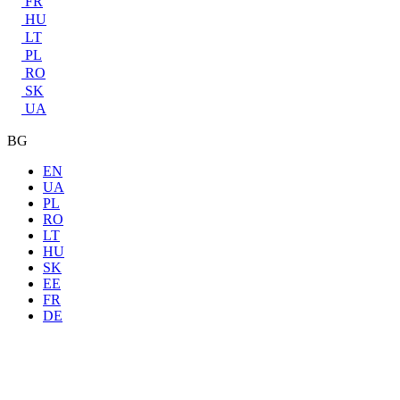
FR
HU
LT
PL
RO
SK
UA
BG
EN
UA
PL
RO
LT
HU
SK
EE
FR
DE