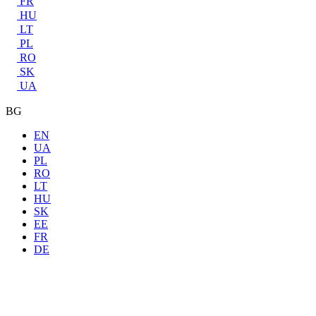
FR
HU
LT
PL
RO
SK
UA
BG
EN
UA
PL
RO
LT
HU
SK
EE
FR
DE